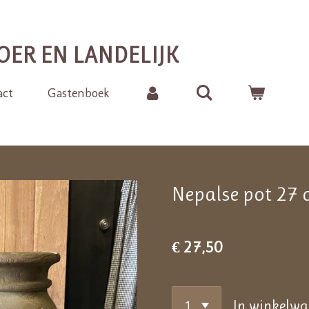
OER EN LANDELIJK
act
Gastenboek
Nepalse pot 27 
€ 27,50
In winkelw