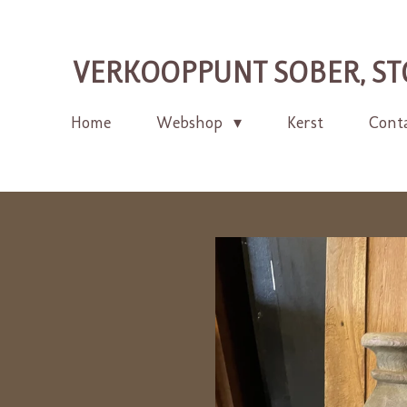
Ga
direct
VERKOOPPUNT SOBER, ST
naar
de
Home
Webshop
Kerst
Cont
hoofdinhoud