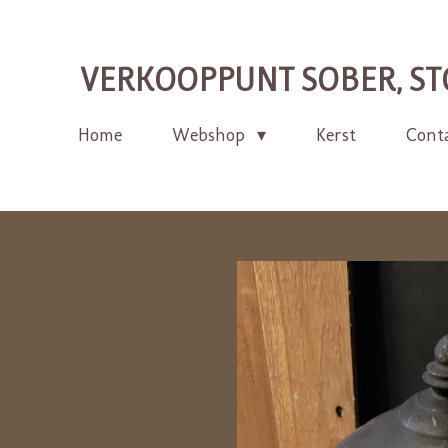
Ga
direct
VERKOOPPUNT SOBER, ST
naar
de
Home
Webshop
Kerst
Cont
hoofdinhoud