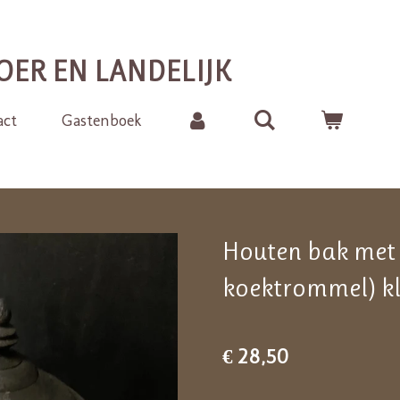
OER EN LANDELIJK
act
Gastenboek
Houten bak met 
koektrommel) kl
€ 28,50