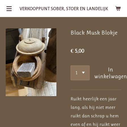
Ga
VERKOOPPUNT SOBER, STOER EN LANDELIJK
direct
naar
Black Musk Blokje
de
hoofdinhoud
€ 5,00
In
winkelwage
Ruikt heerlijk een jaar
lang, als hij niet meer
ruikt dan schrap u hem
even af en hij ruikt weer