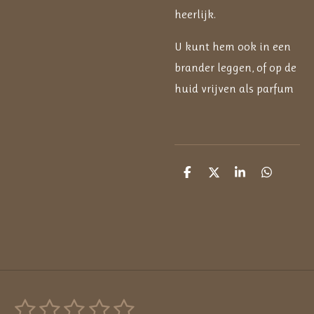
heerlijk.
U kunt hem ook in een
brander leggen, of op de
huid vrijven als parfum
D
D
S
D
e
e
h
e
l
e
a
l
e
l
r
e
n
e
n
1
2
3
4
5
S
R