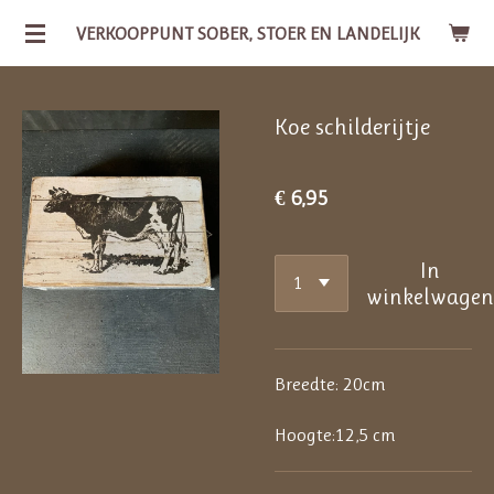
Ga
VERKOOPPUNT SOBER, STOER EN LANDELIJK
direct
naar
Koe schilderijtje
de
hoofdinhoud
€ 6,95
In
winkelwage
Breedte: 20cm
Hoogte:12,5 cm